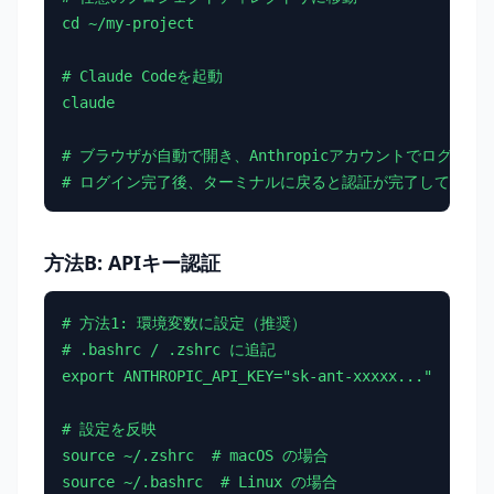
cd ~/my-project

# Claude Codeを起動

claude

# ブラウザが自動で開き、Anthropicアカウントでログイン
# ログイン完了後、ターミナルに戻ると認証が完了していま
方法B: APIキー認証
# 方法1: 環境変数に設定（推奨）

# .bashrc / .zshrc に追記

export ANTHROPIC_API_KEY="sk-ant-xxxxx..."

# 設定を反映

source ~/.zshrc  # macOS の場合

source ~/.bashrc  # Linux の場合
