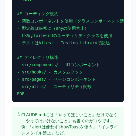
## コーディング規約

- 関数コンポーネントを使用（クラスコンポーネント禁止）

- 型定義は厳密に（anyの使用禁止）

- CSSはTailwindのユーティリティクラスを使用

- テストはVitest + Testing Libraryで記述

## ディレクトリ構造

- src/components/ - UIコンポーネント

- src/hooks/ - カスタムフック

- src/pages/ - ページコンポーネント

- src/utils/ - ユーティリティ関数

EOF
CLAUDE.mdには「やってほしいこと」だけでなく
「やってはいけないこと」も書くのがコツです。
例: 「alertは使わずshowToastを使う」「インライ
ンスタイル禁止」など。