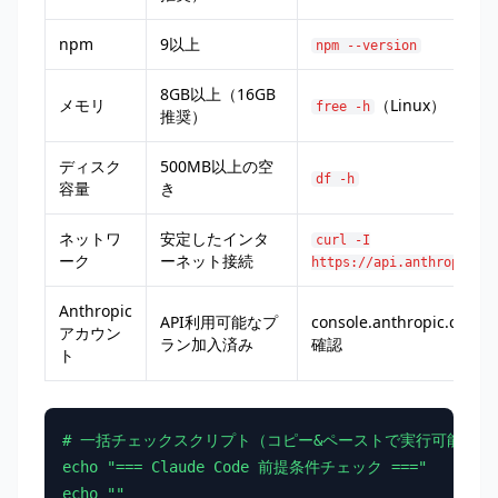
npm
9以上
npm --version
8GB以上（16GB
メモリ
（Linux）
free -h
推奨）
ディスク
500MB以上の空
df -h
容量
き
ネットワ
安定したインタ
curl -I
ーク
ーネット接続
https://api.anthropic.co
Anthropic
API利用可能なプ
console.anthropic.com 
アカウン
ラン加入済み
確認
ト
# 一括チェックスクリプト（コピー&ペーストで実行可能）

echo "=== Claude Code 前提条件チェック ==="

echo ""
