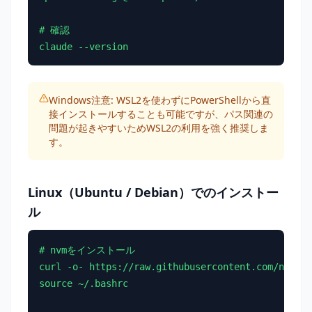
# 確認

claude --version
Windows注意: WSL2を使わずにPowerShellから直
接インストールすることも可能ですが、パス関連の
問題が起きやすいためWSL2の利用を強く推奨しま
す。
Linux（Ubuntu / Debian）でのインストー
ル
# nvmをインストール

curl -o- https://raw.githubusercontent.com/nvm-sh
source ~/.bashrc
