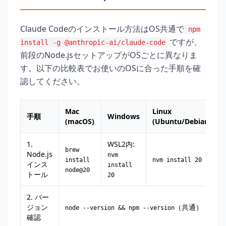
Claude Codeのインストール方法はOS共通で
npm
ですが、
install -g @anthropic-ai/claude-code
前段のNode.jsセットアップがOSごとに異なりま
す。以下の比較表でお使いのOSに合った手順を確
認してください。
Mac
Linux
手順
Windows
(macOS)
(Ubuntu/Debian)
1.
WSL2内:
brew
Node.js
nvm
install
nvm install 20
インス
install
node@20
トール
20
2. バー
ジョン
（共通）
node --version && npm --version
確認