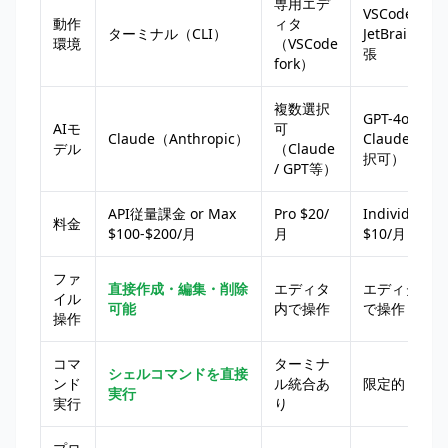
専用エデ
VSCode /
動作
ィタ
ターミナル（CLI）
JetBrains拡
環境
（VSCode
張
fork）
複数選択
GPT-4o /
AIモ
可
Claude（Anthropic）
Claude（選
デル
（Claude
択可）
/ GPT等）
API従量課金 or Max
Pro $20/
Individual
料金
$100-$200/月
月
$10/月
ファ
直接作成・編集・削除
エディタ
エディタ内
イル
可能
内で操作
で操作
操作
コマ
ターミナ
シェルコマンドを直接
ンド
ル統合あ
限定的
実行
実行
り