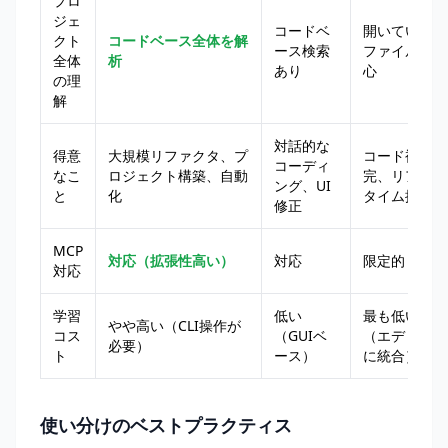
プロ
ジェ
コードベ
開いている
クト
コードベース全体を解
ース検索
ファイル中
全体
析
あり
心
の理
解
対話的な
得意
大規模リファクタ、プ
コード補
コーディ
なこ
ロジェクト構築、自動
完、リアル
ング、UI
と
化
タイム提案
修正
MCP
対応（拡張性高い）
対応
限定的
対応
学習
低い
最も低い
やや高い（CLI操作が
コス
（GUIベ
（エディタ
必要）
ト
ース）
に統合）
使い分けのベストプラクティス