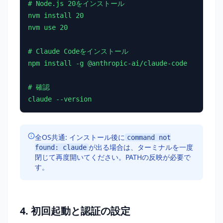
# Node.js 20をインストール

nvm install 20

nvm use 20

# Claude Codeをインストール

npm install -g @anthropic-ai/claude-code

# 確認

claude --version
全OS共通: インストール後に
command not
が出る場合は、ターミナルを一度
found: claude
閉じて再度開いてください。PATHの反映が必要で
す。
4. 初回起動と認証の設定