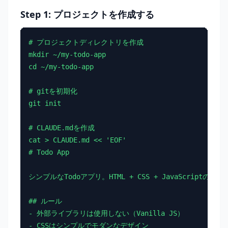
Step 1: プロジェクトを作成する
# プロジェクトディレクトリを作成

mkdir ~/my-todo-app

cd ~/my-todo-app

# gitを初期化

git init

# CLAUDE.mdを作成

cat > CLAUDE.md << 'EOF'

# Todo App

シンプルなTodoアプリ。HTML + CSS + JavaScriptのみで
## ルール

- 外部ライブラリは使用しない（Vanilla JS）

- CSSはシンプルでモダンなデザイン
