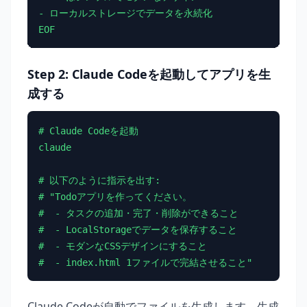
- ローカルストレージでデータを永続化

EOF
Step 2: Claude Codeを起動してアプリを生
成する
# Claude Codeを起動

claude

# 以下のように指示を出す:

# "Todoアプリを作ってください。

#  - タスクの追加・完了・削除ができること

#  - LocalStorageでデータを保存すること

#  - モダンなCSSデザインにすること

#  - index.html 1ファイルで完結させること"
Claude Codeが自動でファイルを生成します。生成