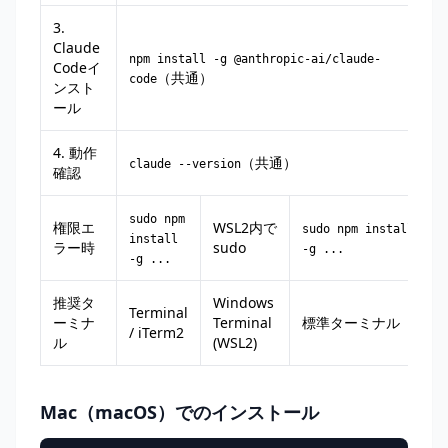
3.
Claude
npm install -g @anthropic-ai/claude-
Codeイ
（共通）
code
ンスト
ール
4. 動作
（共通）
claude --version
確認
sudo npm
権限エ
WSL2内で
sudo npm install
install
ラー時
sudo
-g ...
-g ...
推奨タ
Windows
Terminal
ーミナ
Terminal
標準ターミナル
/ iTerm2
ル
(WSL2)
Mac（macOS）でのインストール