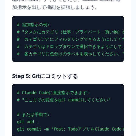
加指示を出して機能を拡張しましょう。
# 追加指示の例:

# "タスクにカテゴリ（仕事・プライベート・買い物）を追加し
#  カテゴリごとにフィルタリングできるようにしてください。
#  カテゴリはドロップダウンで選択できるようにして、

#  各カテゴリに色分けのラベルを表示してください。"
Step 5: Gitにコミットする
# Claude Codeに直接指示できます:

# "ここまでの変更をgit commitしてください"

# または手動で:

git add .

git commit -m "feat: TodoアプリをClaude Codeで生成