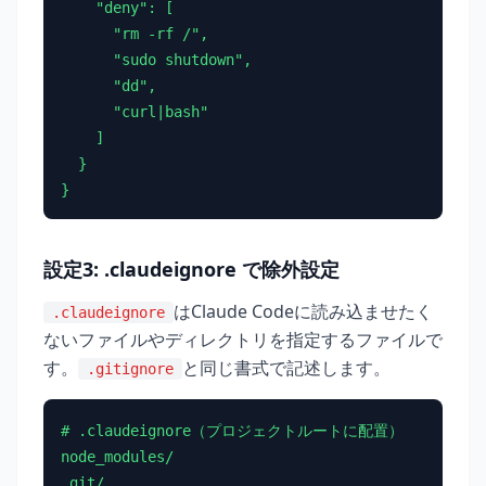
    "deny": [

      "rm -rf /",

      "sudo shutdown",

      "dd",

      "curl|bash"

    ]

  }

}
設定3: .claudeignore で除外設定
はClaude Codeに読み込ませたく
.claudeignore
ないファイルやディレクトリを指定するファイルで
す。
と同じ書式で記述します。
.gitignore
# .claudeignore（プロジェクトルートに配置）

node_modules/

.git/
