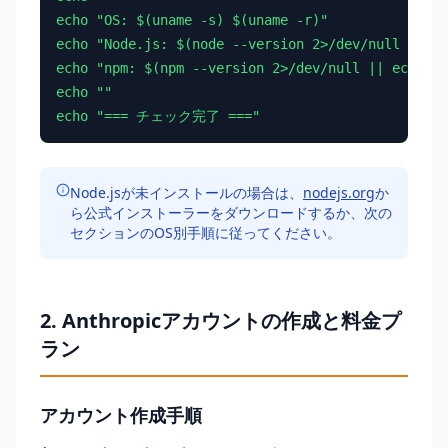
echo "OS: $(uname -s) $(uname -r)"

echo "Node.js: $(node --version 2>/dev/null |
echo "npm: $(npm --version 2>/dev/null || ech
echo ""

echo "=== チェック完了 ==="
Node.jsが未インストールの場合は、
nodejs.org
か
ら公式インストーラーをダウンロードするか、次の
セクションのOS別手順に従ってください。
2. Anthropicアカウントの作成と料金プ
ラン
アカウント作成手順