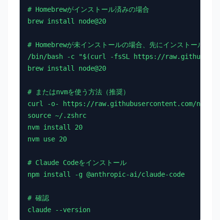
# Homebrewがインストール済みの場合

brew install node@20

# Homebrewが未インストールの場合、先にインストール

/bin/bash -c "$(curl -fsSL https://raw.githubuser
brew install node@20

# またはnvmを使う方法（推奨）

curl -o- https://raw.githubusercontent.com/nvm-sh
source ~/.zshrc

nvm install 20

nvm use 20

# Claude Codeをインストール

npm install -g @anthropic-ai/claude-code

# 確認

claude --version