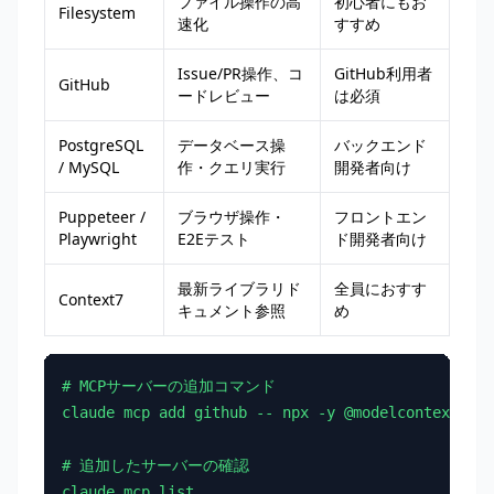
ファイル操作の高
初心者にもお
Filesystem
速化
すすめ
Issue/PR操作、コ
GitHub利用者
GitHub
ードレビュー
は必須
PostgreSQL
データベース操
バックエンド
/ MySQL
作・クエリ実行
開発者向け
Puppeteer /
ブラウザ操作・
フロントエン
Playwright
E2Eテスト
ド開発者向け
最新ライブラリド
全員におすす
Context7
キュメント参照
め
# MCPサーバーの追加コマンド

claude mcp add github -- npx -y @modelcontextprot
# 追加したサーバーの確認

claude mcp list