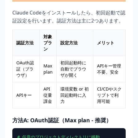
Claude Codeをインストールしたら、初回起動で認
証設定を行います。認証方法は主に2つあります。
対象
認証方法
プラ
設定方法
メリット
ン
OAuth認
初回起動時に
Max
APIキー管理
証（ブラ
自動でブラウ
plan
不要、安全
ウザ）
ザが開く
API
環境変数 or 初
CI/CDやスク
APIキー
従量
回起動時に入
リプトで利
課金
力
用可能
方法A: OAuth認証（Max plan - 推奨）
# 任意のプロジェクトディレクトリに移動
