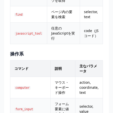
ツを取得
ページ内の要
selector,
find
素を検索
text
任意の
code（JS
JavaScriptを実
javascript_tool
コード）
行
操作系
主なパラメ
コマンド
説明
ータ
マウス・
action,
キーボー
coordinate,
computer
ド操作
text
フォーム
selector,
要素に値
form_input
value