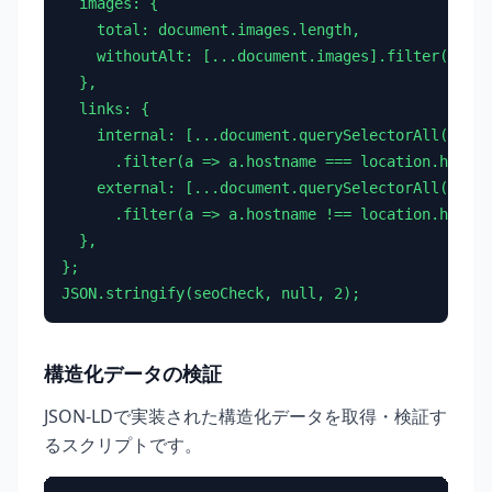
  images: {

    total: document.images.length,

    withoutAlt: [...document.images].filter(img =
  },

  links: {

    internal: [...document.querySelectorAll('a[hr
      .filter(a => a.hostname === location.hostna
    external: [...document.querySelectorAll('a[hr
      .filter(a => a.hostname !== location.hostna
  },

};

JSON.stringify(seoCheck, null, 2);
構造化データの検証
JSON-LDで実装された構造化データを取得・検証す
るスクリプトです。