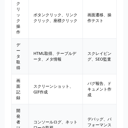
ク
リ
ッ
ボタンクリック、リンク
画面遷移、操
ク
クリック、座標クリック
作テスト
操
作
デ
ー
HTML取得、テーブルデ
スクレイピン
タ
ータ、メタ情報
グ、SEO監査
取
得
画
バグ報告、ド
面
スクリーンショット、
キュメント作
記
GIF作成
成
録
開
発
デバッグ、パ
者
コンソールログ、ネット
フォーマンス
ツ
ワーク監視