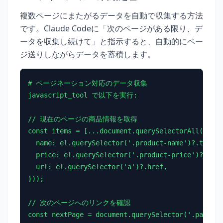
複数ページにまたがるデータを自動で収集する方法
です。Claude Codeに「次のページがある限り、デ
ータを収集し続けて」と指示すると、自動的にペー
ジ送りしながらデータを蓄積します。
# ページネーション対応のデータ収集

javascript_tool で以下を実行:

// 現在のページの商品情報を取得

const items = [...document.querySelectorAll('.pro
  name: el.querySelector('.product-name')?.textCo
  price: el.querySelector('.product-price')?.text
  url: el.querySelector('a')?.href,

}));

// 次のページへのリンクを確認

const nextPage = document.querySelector('.paginat