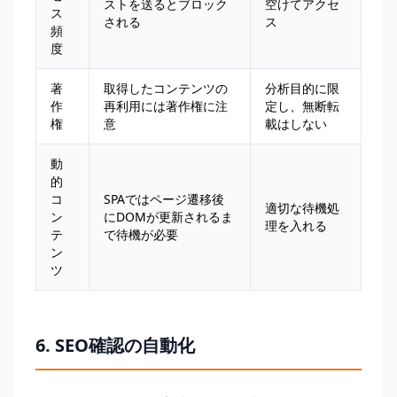
ストを送るとブロック
空けてアクセ
ス
される
ス
頻
度
著
取得したコンテンツの
分析目的に限
作
再利用には著作権に注
定し、無断転
権
意
載はしない
動
的
コ
SPAではページ遷移後
適切な待機処
ン
にDOMが更新されるま
理を入れる
テ
で待機が必要
ン
ツ
6. SEO確認の自動化