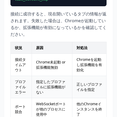
接続に成功すると、現在開いているタブの情報が返
されます。失敗した場合は、Chromeが起動してい
るか、拡張機能が有効になっているかを確認してく
ださい。
状況
原因
対処法
接続タ
Chromeを起動
Chrome未起動 or
イムア
し拡張機能を有
拡張機能無効
ウト
効化
プロフ
指定したプロファ
正しいプロファ
ァイル
イルに拡張機能が
イルを指定
エラー
ない
WebSocketポート
他のChromeイ
ポート
が他のプロセスに
ンスタンスを終
競合
使用中
了