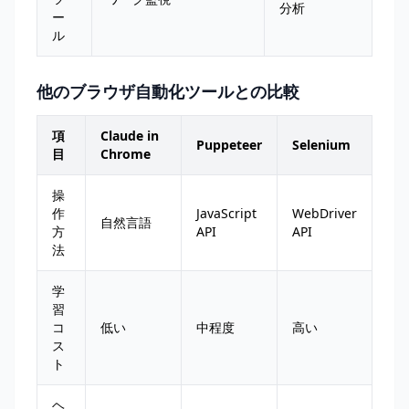
分析
ー
ル
他のブラウザ自動化ツールとの比較
項
Claude in
Puppeteer
Selenium
目
Chrome
操
作
JavaScript
WebDriver
自然言語
方
API
API
法
学
習
コ
低い
中程度
高い
ス
ト
ヘ