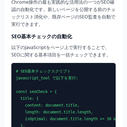
Chrome操作の最も実践的な活用法の一つがSEO確
認の自動化です。新しいページを公開する前のチェ
ックリスト消化や、既存ページのSEO監査を自動で
実行できます。
SEO基本チェックの自動化
以下のJavaScriptをページ上で実行することで、
SEOに関する基本項目を一括チェックできます。
# SEO基本チェックスクリプト

javascript_tool で以下を実行:

const seoCheck = {

  title: {

    content: document.title,

    length: document.title.length,

    isOptimal: document.title.length >= 30 && doc
  },
