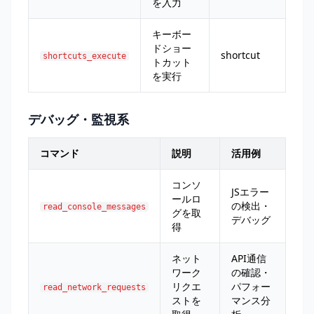
を入力
キーボー
ドショー
shortcut
shortcuts_execute
トカット
を実行
デバッグ・監視系
コマンド
説明
活用例
コンソ
JSエラー
ールロ
の検出・
read_console_messages
グを取
デバッグ
得
ネット
API通信
ワーク
の確認・
リクエ
パフォー
read_network_requests
ストを
マンス分