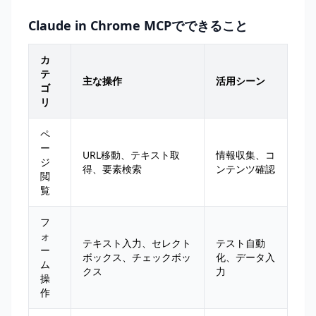
Claude in Chrome MCPでできること
カ
テ
主な操作
活用シーン
ゴ
リ
ペ
ー
URL移動、テキスト取
情報収集、コ
ジ
得、要素検索
ンテンツ確認
閲
覧
フ
ォ
テキスト入力、セレクト
テスト自動
ー
ボックス、チェックボッ
化、データ入
ム
クス
力
操
作