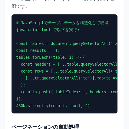
例です。
# JavaScriptでテーブルデータを構造化して取得

javascript_tool で以下を実行:

const tables = document.querySelectorAll('table')
const results = [];

tables.forEach((table, i) => {

  const headers = [...table.querySelectorAll('th'
  const rows = [...table.querySelectorAll('tbody 
    [...tr.querySelectorAll('td')].map(td => td.t
  );

  results.push({ tableIndex: i, headers, rows });

});

JSON.stringify(results, null, 2);
ページネーションの自動処理