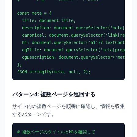
const meta = {

  title: document.title,

  description: document.querySelector('meta[name=
  canonical: document.querySelector('link[rel="ca
  h1: document.querySelector('h1')?.textContent,

  ogTitle: document.querySelector('meta[property=
  ogDescription: document.querySelector('meta[pro
};

JSON.stringify(meta, null, 2);
パターン4: 複数ページを巡回する
サイト内の複数ページを順番に確認し、情報を収集
するパターンです。
# 複数ページのタイトルとH1を確認して
