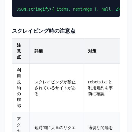
JSON.stringify({ items, nextPage }, null, 2);
スクレイピング時の注意点
注
意
詳細
対策
点
利
用
規
スクレイピングが禁止
robots.txt と
約
されているサイトがあ
利用規約を事
の
る
前に確認
確
認
ア
ク
短時間に大量のリクエ
適切な間隔を
セ