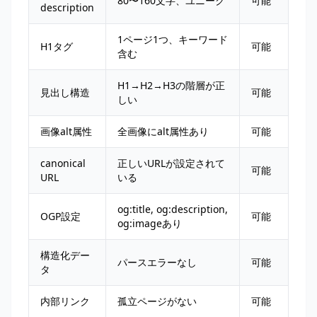
80〜160文字、ユニーク
可能
description
1ページ1つ、キーワード
H1タグ
可能
含む
H1→H2→H3の階層が正
見出し構造
可能
しい
画像alt属性
全画像にalt属性あり
可能
canonical
正しいURLが設定されて
可能
URL
いる
og:title, og:description,
OGP設定
可能
og:imageあり
構造化デー
パースエラーなし
可能
タ
内部リンク
孤立ページがない
可能