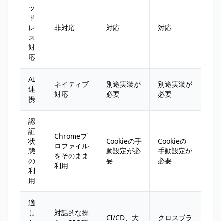
ッ
ド
レ
非対応
対応
対応
ス
対
応
AI
ネイティブ
別途実装が
別途実装が
連
対応
必要
必要
携
認
証
Chromeプ
状
Cookieの手
Cookieの
ロファイル
態
動設定が必
手動設定が
をそのまま
の
要
必要
利用
利
用
適
し
対話的な操
CI/CD、大
クロスブラ