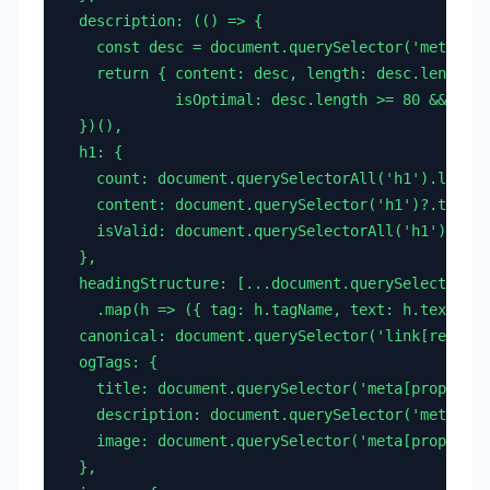
  description: (() => {

    const desc = document.querySelector('meta[nam
    return { content: desc, length: desc.length,

             isOptimal: desc.length >= 80 && desc
  })(),

  h1: {

    count: document.querySelectorAll('h1').length
    content: document.querySelector('h1')?.textCo
    isValid: document.querySelectorAll('h1').leng
  },

  headingStructure: [...document.querySelectorAll
    .map(h => ({ tag: h.tagName, text: h.textCont
  canonical: document.querySelector('link[rel="ca
  ogTags: {

    title: document.querySelector('meta[property=
    description: document.querySelector('meta[pro
    image: document.querySelector('meta[property=
  },
