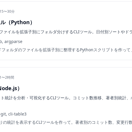
15〜30分
（Python）
ファイルを拡張子別にフォルダ分けするCLIツール。日付別ソートやド
b, argparse
フォルダのファイルを拡張子別に整理するPythonスクリプトを作って
 1〜2時間
de.js）
ミット統計を分析・可視化するCLIツール。コミット数推移、著者別統計
it, cli-table3
トリの統計を表示するCLIツールを作って。著者別のコミット数、変更行