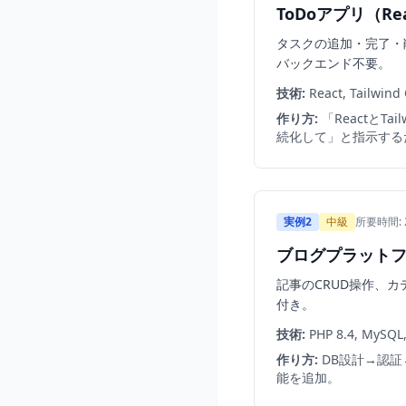
ToDoアプリ（React
タスクの追加・完了・削除
バックエンド不要。
技術:
React, Tailwind 
作り方:
「ReactとTa
続化して」と指示する
実例2
中級
所要時間:
ブログプラットフォ
記事のCRUD操作、
付き。
技術:
PHP 8.4, MySQL,
作り方:
DB設計→認証
能を追加。