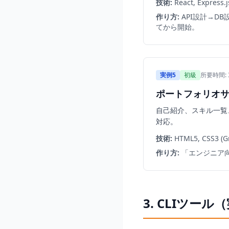
技術:
React, Express.j
作り方:
API設計→D
てから開始。
実例5
初級
所要時間:
ポートフォリオサイト
自己紹介、スキル一覧
対応。
技術:
HTML5, CSS3 (Gri
作り方:
「エンジニア
3. CLIツール