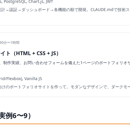
s, PostgreSQL, Chart.js, JWT
B設計→認証→ダッシュボード→各機能の順で開発。CLAUDE.mdで技術
 30分〜1時間
（HTML + CSS + JS）
、制作実績、お問い合わせフォームを備えた1ページのポートフォリオ
d/Flexbox), Vanilla JS
向けのポートフォリオサイトを作って。モダンなデザインで、ダークモ
（実例6〜9）