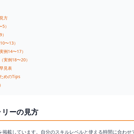
の見方
〜5）
〜9）
10〜13）
実例14〜17）
（実例18〜20）
の早見表
ためのTips
）
ャラリーの見方
を掲載しています。自分のスキルレベルと使える時間に合わせ