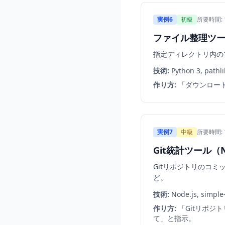
実例6
初級
所要時間: 
ファイル整理ツール
指定ディレクトリ内の
技術:
Python 3, pathli
作り方:
「ダウンロード
実例7
中級
所要時間:
Git統計ツール（No
Gitリポジトリのコ
ど。
技術:
Node.js, simple-g
作り方:
「Gitリポジ
て」と指示。