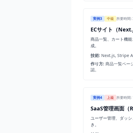
実例3
中級
所要時間:
ECサイト（Next.js
商品一覧、カート機能、
成。
技術:
Next.js, Stripe 
作り方:
商品一覧ページ→
認。
実例4
上級
所要時間: 
SaaS管理画面（Reac
ユーザー管理、ダッシュ
き。