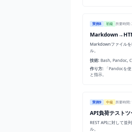
実例8
初級
所要時間: 
Markdown→HT
Markdownファイ
ル。
技術:
Bash, Pandoc, 
作り方:
「Pandocを
と指示。
実例9
中級
所要時間:
API負荷テストツ
REST APIに対
ル。