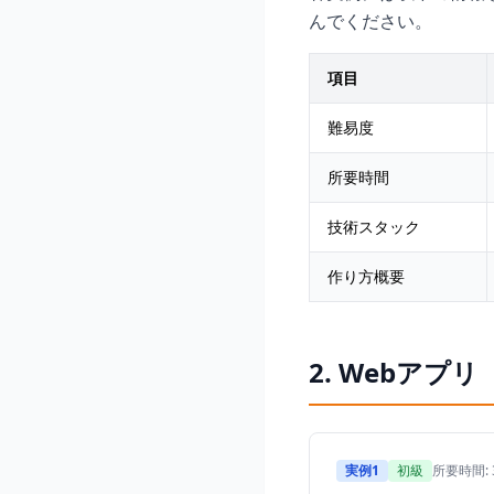
んでください。
項目
難易度
所要時間
技術スタック
作り方概要
2. Webアプ
実例1
初級
所要時間: