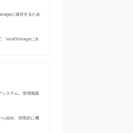
orageに保存するため
ocalStorageに永
グシステム。管理画面
から始め、段階的に機