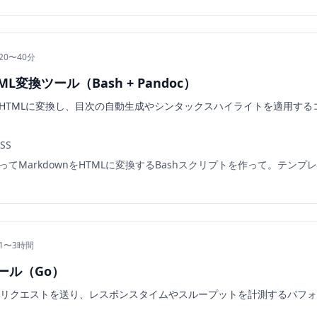
20〜40分
ML変換ツール（Bash + Pandoc）
ルをHTMLに変換し、目次の自動生成やシンタックスハイライトを適用す
CSS
使ってMarkdownをHTMLに変換するBashスクリプトを作って。テンプ
 1〜3時間
ール（Go）
して並列リクエストを送り、レスポンスタイムやスループットを計測するパフ