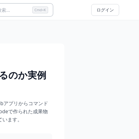
索...
ログイン
Cmd+K
れるのか実例
Webアプリからコマンド
odeで作られた成果物
ています。