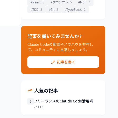
#React
6
#プロンプト
5
#MCP
4
#TDD
3
#Git
3
#TypeScript
2
記事を書いてみませんか?
Claude Codeの知識やノウハウを共有し
て、コミュニティに貢献しましょう。
記事を書く
人気の記事
フリーランスのClaude Code活用術
1
112