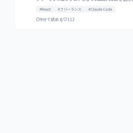
#React
#フリーランス
#Claude Code
9分で読める
112