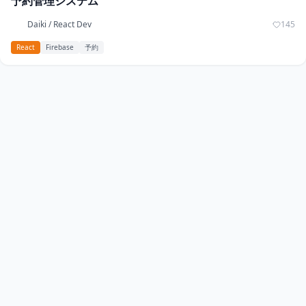
予約管理システム
Daiki / React Dev
145
React
Firebase
予約